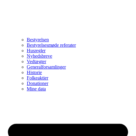
Bestyrelsen
Bestyrelsesmøde referater
Husregler
Nyhedsbreve
Vedtægter
Generalforsamlinger
Historie
Folkeaktier
Donationer
Mine data